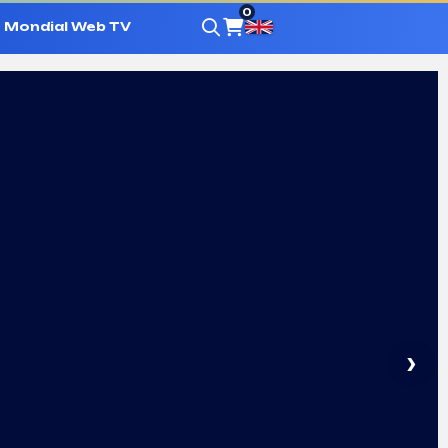
0
Mondial Web TV
›