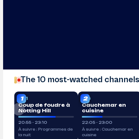
The 10 most-watched channel
EN DIRECT
EN DIRECT
1
2
TF1
M6
Coup de foudre à
Cauchemar en
‹
Notting Hill
cuisine
20:55 - 23:10
22:05 - 23:00
À suivre : Programmes de
À suivre : Cauchemar en
la nuit
cuisine