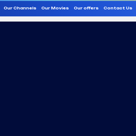
Our Channels
Our Movies
Our offers
Contact Us