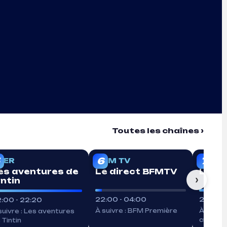
Toutes les chaînes ›
EN DIRECT
EN DIRECT
EN DI
6
7
TER
BFM TV
LCI
es aventures de
Le direct BFMTV
LCI N
›
intin
22:00 - 04:00
22:00 -
:00 - 22:20
À suivre : BFM Première
À suivre
suivre : Les aventures
criminel
 Tintin