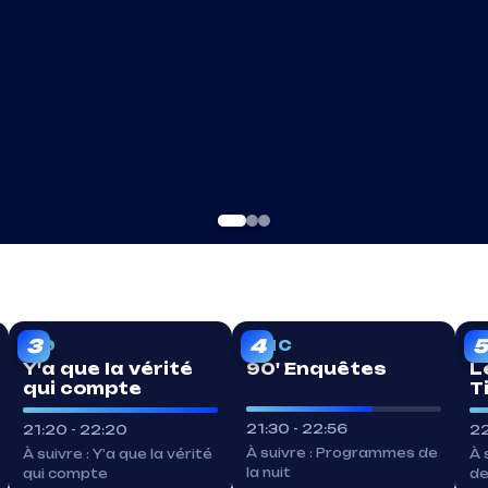
s
EN DIRECT
EN DIRECT
3
4
5
W9
TMC
6
Y'a que la vérité
90' Enquêtes
L
qui compte
T
21:30 - 22:56
21:20 - 22:20
22
À suivre : Programmes de
À suivre : Y'a que la vérité
À 
la nuit
qui compte
de