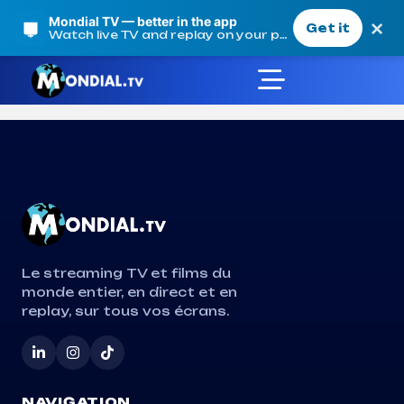
Mondial TV — better in the app
×
Get it
Watch live TV and replay on your phone
About Us
Mondial TV
About Us
Le streaming TV et films du
monde entier, en direct et en
replay, sur tous vos écrans.
NAVIGATION